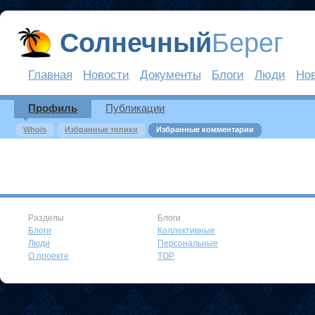
Солнечный
Берег
Главная
Новости
Документы
Блоги
Люди
Но
Профиль
Публикации
Whois
Избранные топики
Избранные комментарии
Разделы
Блоги
Блоги
Коллективные
Люди
Персональные
О проекте
TOP