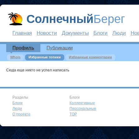
Солнечный
Берег
Главная
Новости
Документы
Блоги
Люди
Но
Профиль
Публикации
Whois
Избранные топики
Избранные комментарии
Сюда еще никто не успел написать
Разделы
Блоги
Блоги
Коллективные
Люди
Персональные
О проекте
TOP