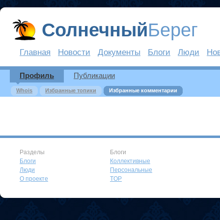
Солнечный
Берег
Главная
Новости
Документы
Блоги
Люди
Но
Профиль
Публикации
Whois
Избранные топики
Избранные комментарии
Разделы
Блоги
Блоги
Коллективные
Люди
Персональные
О проекте
TOP