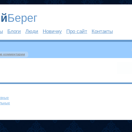
ый
Берег
ты
Блоги
Люди
Новичку
Про сайт
Контакты
е комментарии
ивные
льные