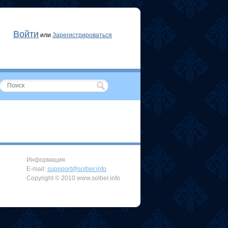
Войти
или
Зарегистрироваться
Информация
E-mail:
suppport@solber.info
Copyright © 2010 www.solber.info