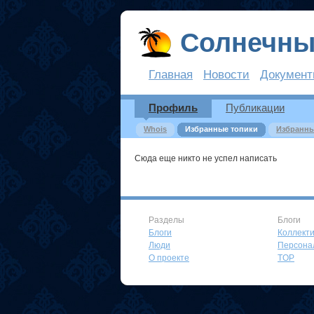
Солнечн
Главная
Новости
Докумен
Профиль
Публикации
Whois
Избранные топики
Избранны
Сюда еще никто не успел написать
Разделы
Блоги
Блоги
Коллект
Люди
Персона
О проекте
TOP