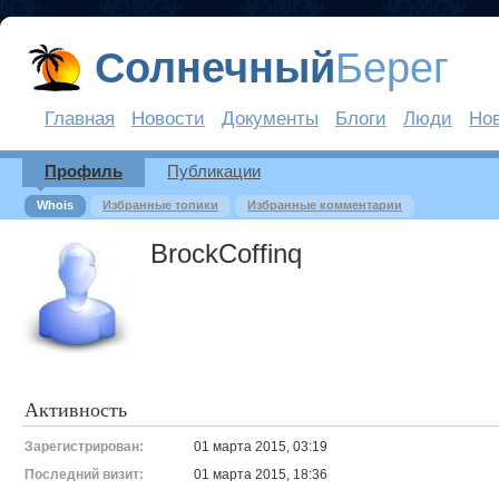
Солнечный
Берег
Главная
Новости
Документы
Блоги
Люди
Но
Профиль
Публикации
Whois
Избранные топики
Избранные комментарии
BrockCoffinq
Активность
Зарегистрирован:
01 марта 2015, 03:19
Последний визит:
01 марта 2015, 18:36