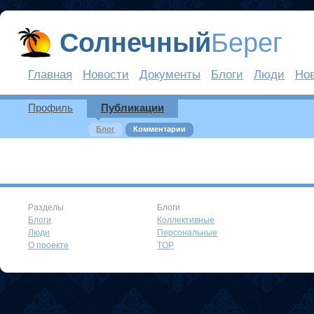
Солнечный
Берег
Главная
Новости
Документы
Блоги
Люди
Но
Профиль
Публикации
Блог
Комментарии
Разделы
Блоги
Блоги
Коллективные
Люди
Персональные
О проекте
TOP